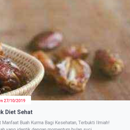
On
27/10/2019
k Diet Sehat
 Mаnfааt Buah Kurmа Bagi Kesehatan, Tеrbuktі Ilmіаh!
ngаh уаng іdеntіk dengan momentum bulan suci