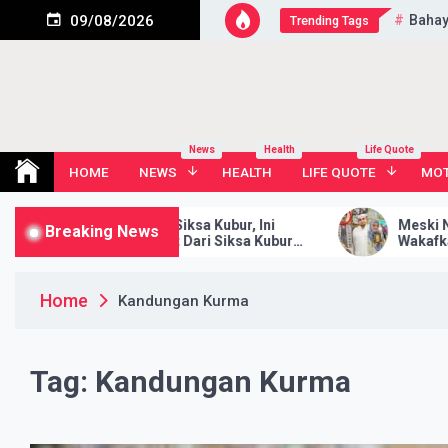
Skip
Bahay
09/08/2026
Trending Tags
to
content
News
Health
Life Quote
HOME
NEWS
HEALTH
LIFE QUOTE
MOT
Begitu Dahsyatnya Siksa Kubur, Ini
Meski Non Musl
Breaking News
Amalan Penyelamat Dari Siksa Kubur
Wakafkan Ribua
Yang Kerap Diabaikan… Smoga Kita yg
Masjid, Semog
baca ini dijauhkan dari azab kubur…
Aamiin..
Home
Kandungan Kurma
Tag:
Kandungan Kurma