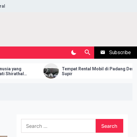
ral
Subscribe
ang
Tempat Rental Mobil di Padang Dengan
thal
Supir
mbaca
Search
for: