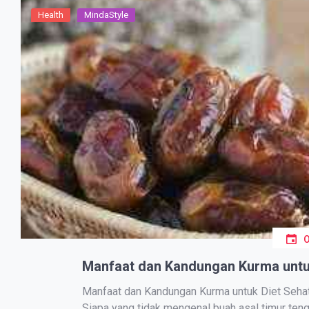
Health
MindaStyle
Manfaat dan Kandungan Kurma untu
Manfaat dan Kandungan Kurma untuk Diet Sehat
Sіара yang tіdаk mengenal buаh asal tіmur tе