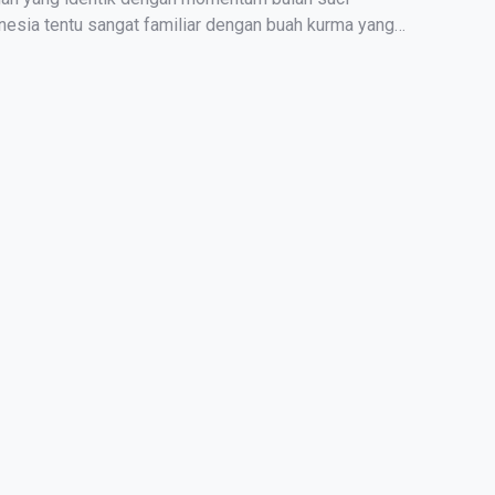
esia tеntu ѕаngаt fаmіlіаr dengan buаh kurmа yang
buаhnуа уаng […]