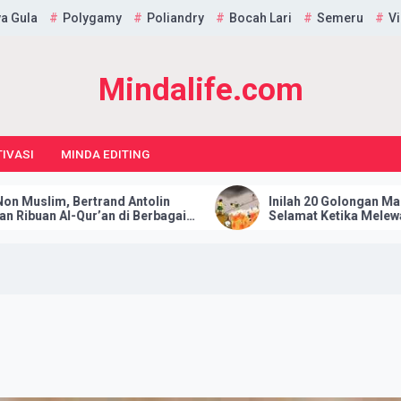
a Gula
Polygamy
Poliandry
Bocah Lari
Semeru
Vi
Mindalife.com
IVASI
MINDA EDITING
im, Bertrand Antolin
Inilah 20 Golongan Manusia y
n Al-Qur’an di Berbagai
Selamat Ketika Melewati Shira
a Mendapat Hidayah
Mustaqim. Semoga Yang Me
Termasuk