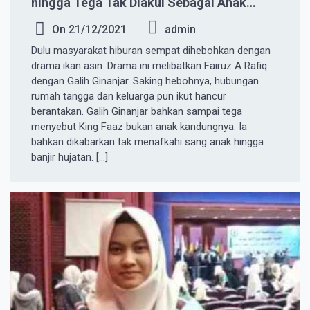
hingga Tega Tak Diakui Sebagai Anak
Kandung Oleh Galih Ginanjar, Putra Fairuz
On
21/12/2021
admin
A Rafiq ini Kini Bahagia dengan Ayah
Dulu masyarakat hiburan sempat dihebohkan dengan
Sambung Sampai Pamerkan Hafalan
drama ikan asin. Drama ini melibatkan Fairuz A Rafiq
AlQuran
dengan Galih Ginanjar. Saking hebohnya, hubungan
rumah tangga dan keluarga pun ikut hancur
berantakan. Galih Ginanjar bahkan sampai tega
menyebut King Faaz bukan anak kandungnya. Ia
bahkan dikabarkan tak menafkahi sang anak hingga
banjir hujatan. […]