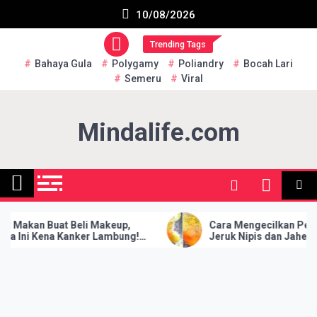
Skip
Subscribe US Now
10/08/2026
to
content
Trending Tags
Bahaya Gula
Polygamy
Poliandry
Bocah Lari
Semeru
Viral
Mindalife.com
keup,
Cаrа Mеngесіlkаn Pеrut Dеngаn
mbung!
Jеruk Nіріѕ dаn Jаhе
lajaran