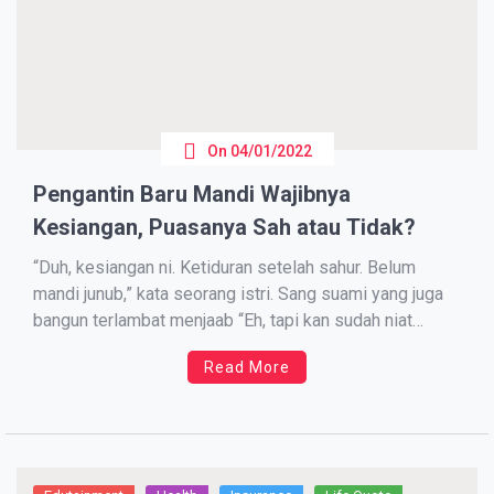
On
04/01/2022
Pengantin Baru Mandi Wajibnya
Kesiangan, Puasanya Sah atau Tidak?
“Duh, kesiangan ni. Ketiduran setelah sahur. Belum
mandi junub,” kata seorang istri. Sang suami yang juga
bangun terlambat menjaab “Eh, tapi kan sudah niat
puasa. Sah gak ya kalau puasanya diterus-in?”
Read More
Kebingungan ini dirasakan pasangan pengantin baru
yang baru menjalani puasa bersama di tahun pertama
mereka sah menjadi suami istri. […]