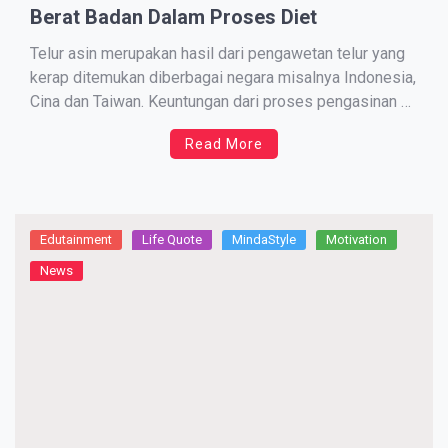
Berat Badan Dalam Proses Diet
Telur asin merupakan hasil dari pengawetan telur yang
kerap ditemukan diberbagai negara misalnya Indonesia,
Cina dan Taiwan. Keuntungan dari proses pengasinan di
samping pengawetan juga bisa meningkatkan cita rasa
Read More
khas masir atau berpasir yang didapatkan dari kuning
telur. Telur yang biasa digunakan untuk pembuat telur
asin adalah telur itik. Manfaat […]
Edutainment
Life Quote
MindaStyle
Motivation
News