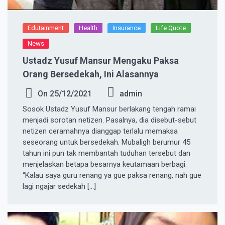
Edutainment
Health
Insurance
Life Quote
News
Ustadz Yusuf Mansur Mengaku Paksa
Orang Bersedekah, Ini Alasannya
On
25/12/2021
admin
Sosok Ustadz Yusuf Mansur berlakang tengah ramai
menjadi sorotan netizen. Pasalnya, dia disebut-sebut
netizen ceramahnya dianggap terlalu memaksa
seseorang untuk bersedekah. Mubaligh berumur 45
tahun ini pun tak membantah tuduhan tersebut dan
menjelaskan betapa besarnya keutamaan berbagi.
“Kalau saya guru renang ya gue paksa renang, nah gue
lagi ngajar sedekah […]