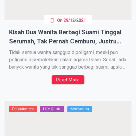
On
29/12/2021
Kisah Dua Wanita Berbagi Suami Tinggal
Serumah, Tak Pernah Cemburu, Justru
Saling Cinta dan Bahagia
Tidak semua wanita sanggup dipoligami, meski pun
poligami diperbolehkan dalam agama Islam. Sebab, ada
banyak wanita yang tak sanggup berbagi suami, apalagi
harus tinggal bersama dalam satu rumah. Namun
Read More
demikian, ada juga wanita yang sanggup berbagi suami
dengan istri kedua. Bahkan ada istri pertama yang rela
mencari istri baru untuk […]
Edutainment
Life Quote
Motivation