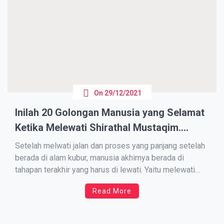
On
29/12/2021
Inilah 20 Golongan Manusia yang Selamat
Ketika Melewati Shirathal Mustaqim.
Semoga Yang Membaca Termasuk
Setelah melwati jalan dan proses yang panjang setelah
berada di alam kubur, manusia akhirnya berada di
tahapan terakhir yang harus di lewati. Yaitu melewati
jembatan atau shirath. Beberapa ulama menafsirkan
Read More
kata shirath dengan makna yang berbeda-beda. Namun,
shirath yang akan kita bahas kali ini adalah shirath al-
mustaqim, yaitu jembatan atau […]