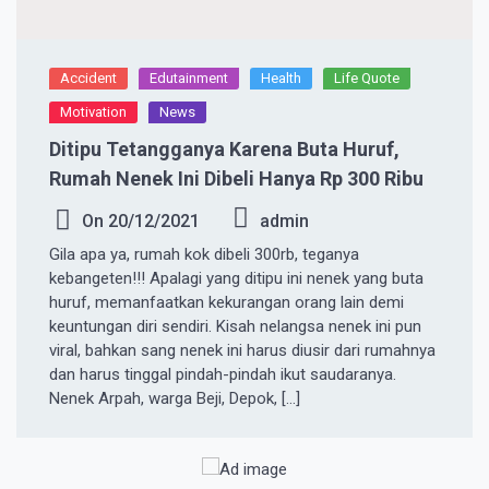
Accident
Edutainment
Health
Life Quote
Motivation
News
Ditipu Tetangganya Karena Buta Huruf,
Rumah Nenek Ini Dibeli Hanya Rp 300 Ribu
On
20/12/2021
admin
Gila apa ya, rumah kok dibeli 300rb, teganya
kebangeten!!! Apalagi yang ditipu ini nenek yang buta
huruf, memanfaatkan kekurangan orang lain demi
keuntungan diri sendiri. Kisah nelangsa nenek ini pun
viral, bahkan sang nenek ini harus diusir dari rumahnya
dan harus tinggal pindah-pindah ikut saudaranya.
Nenek Arpah, warga Beji, Depok, […]