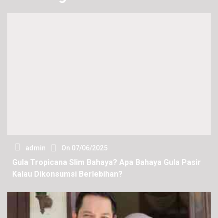
admin
On
07/06/2025
Gula Tropicana Slim Bahaya? Apa Bahaya Gula Pasir
Kalau Dikonsumsi Berlebihan?