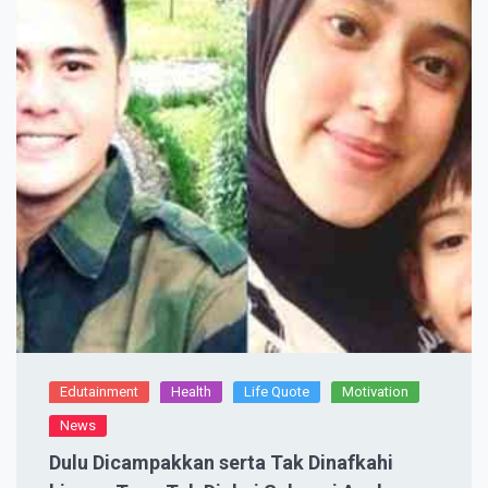
Edutainment
Health
Life Quote
Motivation
News
Dulu Dicampakkan serta Tak Dinafkahi