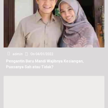
admin
On
04/01/2022
Pengantin Baru Mandi Wajibnya Kesiangan,
Puasanya Sah atau Tidak?