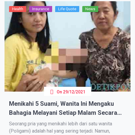
Health
Insurance
Life Quote
News
On
29/12/2021
Menikahi 5 Suami, Wanita Ini Mengaku
Bahagia Melayani Setiap Malam Secara
Bergilir, Hingga Bingung Siapa Bapak dari
Seorang pria yang menikahi lebih dari satu wanita
Anaknya
(Poligami) adalah hal yang sering terjadi. Namun,