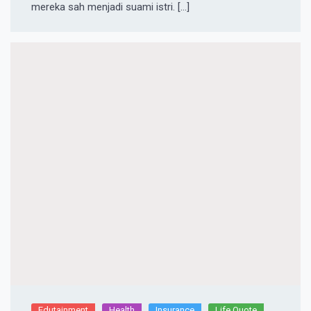
mereka sah menjadi suami istri. […]
Edutainment
Health
Insurance
Life Quote