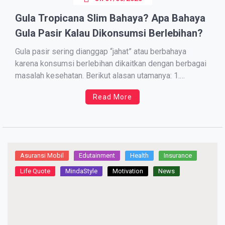
Gula Tropicana Slim Bahaya? Apa Bahaya
Gula Pasir Kalau Dikonsumsi Berlebihan?
Gula pasir sering dianggap “jahat” atau berbahaya
karena konsumsi berlebihan dikaitkan dengan berbagai
masalah kesehatan. Berikut alasan utamanya: 1.
Meningkatkan Risiko Obesitas Gula pasir mengandung
Read More
kalori tinggi tanpa nutrisi penting (disebut “kalori
kosong”). Konsumsi berlebih dapat menyebabkan
penambahan berat badan, terutama jika tidak diimbangi
aktivitas fisik. 2. Memicu Penyakit Jantung […]
Asuransi Mobil
Edutainment
Health
Insurance
Life Quote
MindaStyle
Motivation
News