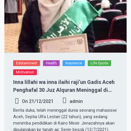
Edutainment
Health
Insurance
Life Quote
Motivation
Inna lillahi wa inna ilaihi raji’un Gadis Aceh
Penghafal 30 Juz Alquran Meninggal di
Mesir
On
21/12/2021
admin
Berita duka, telah meninggal dunia seorang mahasiswi
Aceh, Septia Ulfa Lestari (22 tahun), yang sedang
menimba pendidikan di Kairo Mesir. Jenazahnya akan
dipulangkan ke tanah air, Senin besok (12/7/2021).