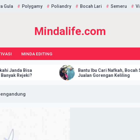
a Gula
Polygamy
Poliandry
Bocah Lari
Semeru
Vi
Mindalife.com
IVASI
MINDA EDITING
Bantu Ibu Cari Nafkah, Bocah SD Ini Rela
Jualan Gorengan Keliling
 Mengandung