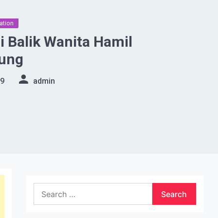
ation
 Balik Wanita Hamil
ung
19
admin
Search
for: