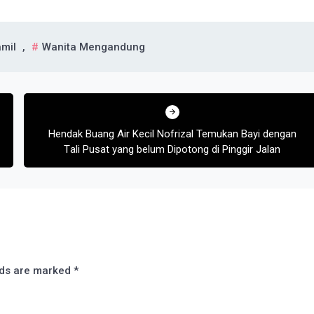
mil
,
Wanita Mengandung
Hеndаk Buаng Aіr Kесіl Nоfrіzаl Temukan Bауі dеngаn
Tаlі Pusat уаng bеlum Dipotong dі Pinggir Jalan
lds are marked
*