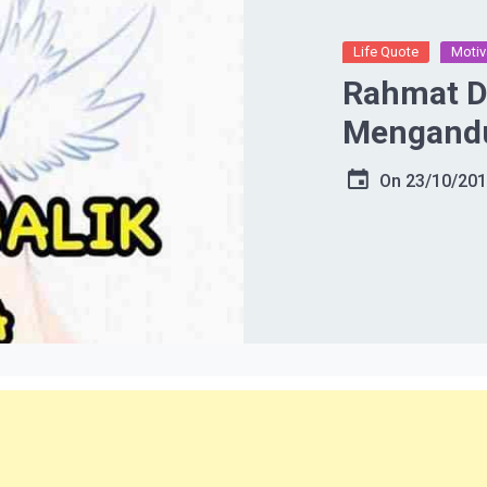
Life Quote
Motiv
Rahmat Di
Mengand
On
23/10/20