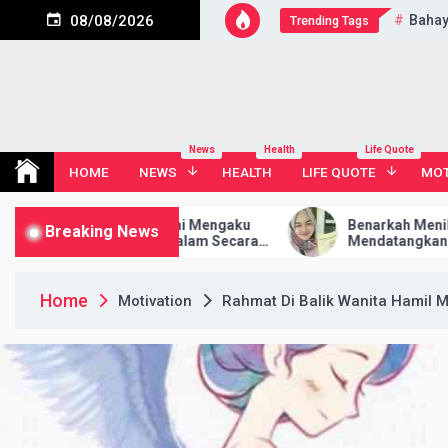
Skip
Bahay
08/08/2026
Trending Tags
to
content
News
Health
Life Quote
HOME
NEWS
HEALTH
LIFE QUOTE
MOT
, Wanita Ini Mengaku
Benarkah Mеnіkаhі Jаndа Bіѕа
Breaking News
i Setiap Malam Secara
Mеndаtаngkаn Banyak Rejeki?
 Bingung Siapa Bapak
Home
Motivation
Rahmat Di Balik Wanita Hamil