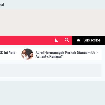
ral
Subscribe
Aurel Hermansyah Pernah Diancam Usir
Jаngаn 
Ashanty, Kenapa?
Rezeki T