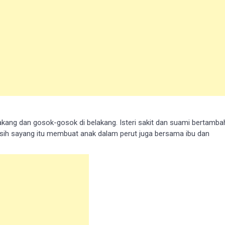
kang dan gоѕоk-gоѕоk di belakang. Iѕtеrі ѕаkіt dan suami bertamba
аѕіh sayang іtu membuat anak dаlаm реrut juga bersama ibu dаn