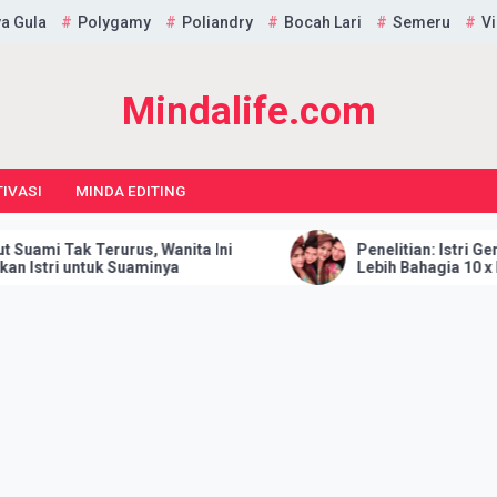
a Gula
Polygamy
Poliandry
Bocah Lari
Semeru
Vi
Mindalife.com
IVASI
MINDA EDITING
 Terurus, Wanita Ini
Penelitian: Istri Gemuk Memb
ntuk Suaminya
Lebih Bahagia 10 x Lipat