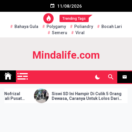
Skip
Subscribe US Now
11/08/2026
to
content
Trending Tags
Bahaya Gula
Polygamy
Poliandry
Bocah Lari
Semeru
Viral
Mindalife.com
іzаl
Siswi SD Ini Hampir Di Culik 5 Orang
Pusat
Dewasa, Caranya Untuk Lolos Dari
ggir
Penculikan Samai Bikin Si Pelaku
Ketakutan