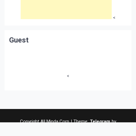
<
Guest
<
Copyright All Minda Corp
|
Theme:
Telegram
by
Themeinwp