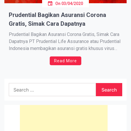
On
03/04/2020
Prudential Bagikan Asuransi Corona
Gratis, Simak Cara Dapatnya
Prudential Bagikan Asuransi Corona Gratis, Simak Cara
Dapatnya PT Prudential Life Assurance atau Prudential
Indonesia membagikan asuransi gratis khusus virus
corona (Covid-19) kepada seluruh Warga Negara
Read More
Indonesia (WNI) hingga 30 April 2020 mendatang.
Corporate Communications & Sharia Director Prudential
Indonesia Nini Sumohandoyo mengatakan, pembagian
asuransi gratis tersebut dalam rangka peluncuran […]
Search
for: