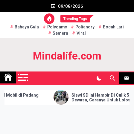
Skip
Subscribe US Now
09/08/2026
to
content
Trending Tags
Bahaya Gula
Polygamy
Poliandry
Bocah Lari
Semeru
Viral
Mindalife.com
Mobil di Padang
Siswi SD Ini Hampir Di Culik 5 Oran
Dewasa, Caranya Untuk Lolos Dari
Penculikan Samai Bikin Si Pelaku
Ketakutan