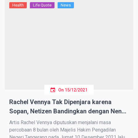
Health
Life Quote
News
On
15/12/2021
Rachel Vennya Tak Dipenjara karena
Sopan, Netizen Bandingkan dengan Nenek
Asyani: Siapa Lebih Sopan?
Artis Rachel Vennya diputuskan menjalani masa
percobaan 8 bulan oleh Majelis Hakim Pengadilan
Negeri Tangerang pada Jumat 10 Desember 2021 lalu.