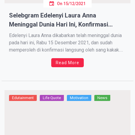
On
15/12/2021
Selebgram Edelenyi Laura Anna
Meninggal Dunia Hari Ini, Konfirmasi
Langsung Oleh Sang Kakak!!
Edelenyi Laura Anna dikabarkan telah meninggal dunia
pada hari ini, Rabu 15 Desember 2021, dan sudah
memperoleh di konfirmasi langsung oleh sang kakak.
Sebelumnya kabar kepergian dari selebgram cantik
Read More
Edelenyi Laura Anna, dibagikan juga oleh sahabat-
sahabatnya. Namun akhirnya pihak keluarga yang
diwakilkan oleh sang kakak Greta Iren mengkonfirmasi
kabar tersebut […]
Edutainment
Life Quote
Motivation
News