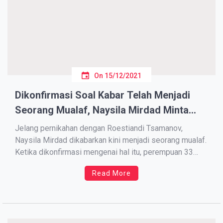
On
15/12/2021
Dikonfirmasi Soal Kabar Telah Menjadi
Seorang Mualaf, Naysila Mirdad Minta
Doa
Jelang pernikahan dengan Roestiandi Tsamanov,
Naysila Mirdad dikabarkan kini menjadi seorang mualaf.
Ketika dikonfirmasi mengenai hal itu, perempuan 33
tahun ini sempat mengelak. “Kenapa selalu dibawa ke
Read More
arah sana?,” kata Naysila Mirdad dengan nada sopan
dan memberi senyuman, usai jadi saksi di sidang cerai
sang kakak, Kenang Mirdad, di Pengadilan […]