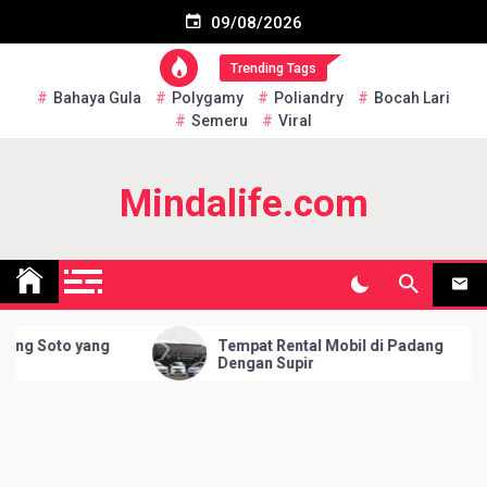
Skip
Subscribe US Now
09/08/2026
to
content
Trending Tags
Bahaya Gula
Polygamy
Poliandry
Bocah Lari
Semeru
Viral
Mindalife.com
g Soto yang
Tempat Rental Mobil di Padang
Dengan Supir