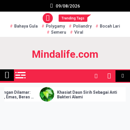
Skip
Subscribe US Now
09/08/2026
to
content
Trending Tags
Bahaya Gula
Polygamy
Poliandry
Bocah Lari
Semeru
Viral
Mindalife.com
an Dilamar:
Khasiat Daun Sirih Sebagai Anti
Emas, Beras 1
Bakteri Alami
bil & Rumah