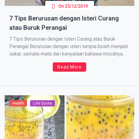
On
25/12/2019
7 Tips Berurusan dengan Isteri Curang
atau Buruk Perangai
7 Tips Berurusan dengan Isteri Curang atau Buruk
Perangai Berurusan dengan isteri lumpia boleh menjadi
sukar, semata-mata dari kenyataan bahawa moodnya
hilang hampir sepanjang masa. Tanpa amaran. Tetapi,
Read More
suami perlu memahami juga bahawa sedikit kasih
sayang dan sokongan di pihak mereka secara berkesan
dapat menyelesaikan masalah ini A Sweetheart Who’s
[…]
Health
Life Quote