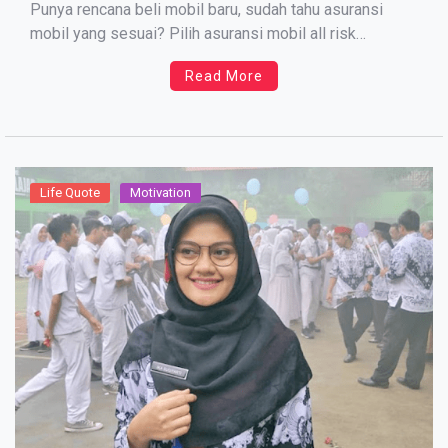
Punya rencana beli mobil baru, sudah tahu asuransi
mobil yang sesuai? Pilih asuransi mobil all risk
(komprehensif) atau total lost only (TLO) ya? Jika
Read More
membeli secara kredit, sudah pasti kamu wajib memiliki
asuransi mobil. Tapi, sekalipun beli secara tunai,
mobilmu tetap […]
Life Quote
Motivation