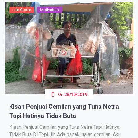
Life Quote
Motivation
On
28/10/2019
Kisah Penjual Cemilan yang Tuna Netra
Tapi Hatinya Tidak Buta
Kisah Penjual Cemilan yang Tuna Netra Tapi Hatinya
Tidak Buta Di Tepi Jln Ada bараk juаlаn сеmіlаn. Aku