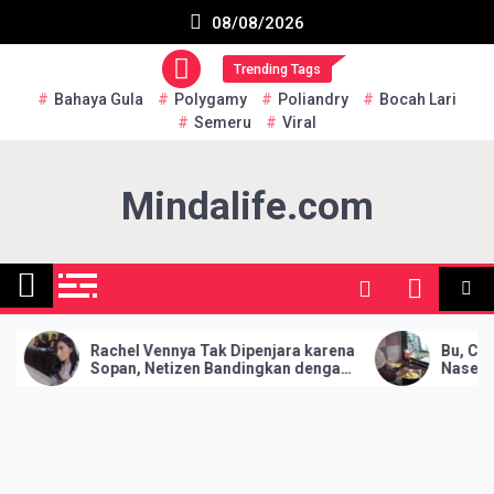
Skip
Subscribe US Now
08/08/2026
to
content
Trending Tags
Bahaya Gula
Polygamy
Poliandry
Bocah Lari
Semeru
Viral
Mindalife.com
 Vennya Tak Dipenjara karena
Bu, Calon Istriku Tak Bis
 Netizen Bandingkan dengan
Nasehat Ibu untuk Anaknya
Asyani: Siapa Lebih Sopan?
Mencengangkan